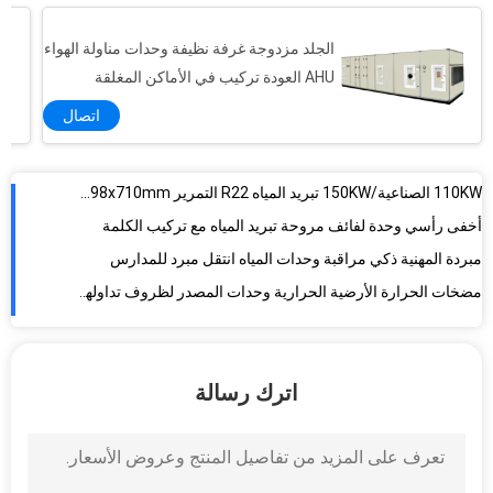
حزمة الماء المبرد أفقي مكشوف تركيب مروحة سقف وحدة لفائف
الجلد مزدوجة غرفة نظيفة وحدات مناولة الهواء
110KW الصناعية/150KW تبريد المياه R22 التمرير 2247x1498x710mm بارد
AHU العودة تركيب في الأماكن المغلقة
أخفى رأسي وحدة لفائف مروحة تبريد المياه مع تركيب الكلمة
اتصال
مبردة المهنية ذكي مراقبة وحدات المياه انتقل مبرد للمدارس
مضخات الحرارة الأرضية الحرارية وحدات المصدر لظروف تداولها تحت الأرض
مبردة مركزية التحكم في المياه انتقل مبرد للمكيف الهواء
عالية الكفاءة R22 20 طن / 30 طن المياه الجوفية المصدر مضخة الحرارة
76KW/تبريد المياه 113KW المبردات التمرير بشكل حلزوني المحكم تماما
الطاقة الحرارية الأرضية 77KW 20 طن مضخة الحرارة وحدة المكثف مع مراقبة غامض
اترك رسالة