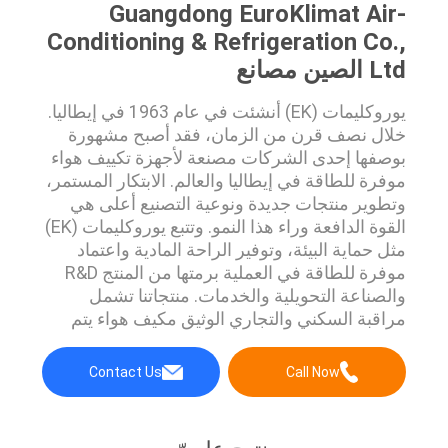
Guangdong EuroKlimat Air-
Conditioning & Refrigeration Co.,
Ltd الصين مصانع
يوروكليمات (EK) أنشئت في عام 1963 في إيطاليا.
خلال نصف قرن من الزمان، فقد أصبح مشهورة
بوصفها إحدى الشركات مصنعة لأجهزة تكييف هواء
موفرة للطاقة في إيطاليا والعالم. الابتكار المستمر،
وتطوير منتجات جديدة ونوعية التصنيع أعلى هي
القوة الدافعة وراء هذا النمو. وتتبع يوروكليمات (EK)
مثل حماية البيئة، وتوفير الراحة المادية واعتماد
موفرة للطاقة في العملية برمتها من المنتج R&D
والصناعة التحويلية والخدمات. منتجاتنا تشمل
مراقبة السكني والتجاري الوثيق مكيف هواء يتم
تصنيعها وفقا للعالمي عموما المعايير المقبولة....
Contact Us
Call Now