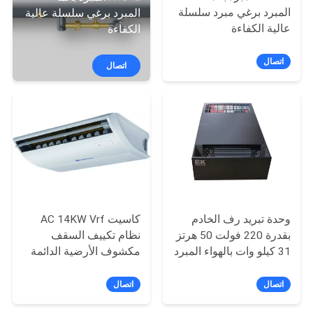
المبرد برغي مبرد سلسلة
المبرد برغي سلسلة عالية
عالية الكفاءة
الكفاءة
مراقبة
الجودة
اتصال
اتصال
اتصل
بنا
اطلب
اقتباس
وحدة تبريد رف الخادم
كاسيت AC 14KW Vrf
COMPANY
بقدرة 220 فولت 50 هرتز
نظام تكييف السقف
31 كيلو وات بالهواء المبرد
مكشوف الأرضية الدائمة
NEWS
بالهواء أحادي الطور
اتصال
اتصال
خريطة