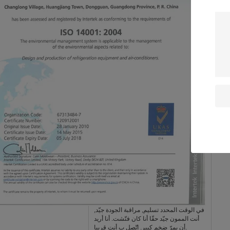
C
L
:
::
:
في الوقت المحدد تسليم, مراقبة الجودة جيّد,
أنت الممون جيّد حقّا أنا كان فتّشت. أنا أريد
أن يمرّ ضخم كبير. اتّصل ب أنت قريبا.