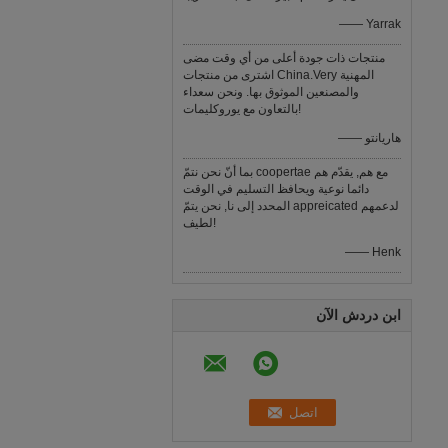
—— Yarrak
منتجات ذات جودة أعلى من أي وقت مضى
اشترى من منتجات China.Very المهنية
والمصنعين الموثوق بها. ونحن سعداء
بالتعاون مع يوروكليمات!
—— هاريانتو
بما أنّ نحن نتمّ coopertae مع هم, يقدّم هم
دائما نوعية ويحافظ التسليم في الوقت
المحدد إلى نا, نحن يتمّ appreicated لدعمهم
لطيف!
—— Henk
ابن دردش الآن