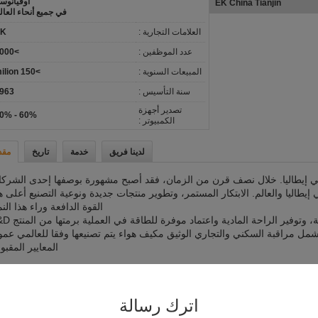
أوقيانوسي
EK Factory overview
في جميع أنحاء العال
العلامات التجارية :
EK
عدد الموظفين :
>1000
المبيعات السنوية :
>150 milion
سنة التأسيس :
963
تصدير أجهزة
60% - 70%
الكمبيوتر :
لدينا فريق
خدمة
تاريخ
مقد
وكليمات (EK) أنشئت في عام 1963 في إيطاليا. خلال نصف قرن من الزمان، فقد أصبح مشهورة بوصفها إحدى الشر
يطاليا والعالم. الابتكار المستمر، وتطوير منتجات جديدة ونوعية التصنيع أعلى 
القوة الدافعة وراء هذا النم
وتتبع يوروكليمات (EK) مثل حماية البيئة، وتوفير الراحة ال
 تشمل مراقبة السكني والتجاري الوثيق مكيف هواء يتم تصنيعها وفقا للعالمي عمو
المعايير المقبول
اترك رسالة
ل استفسارك مباشرة لنا
uangdong EuroKlimat Air-