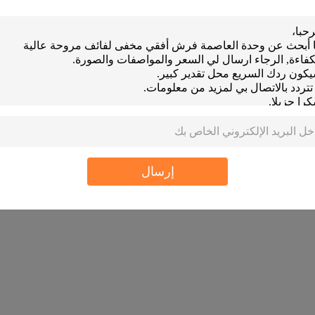
onditioning & Refrigeration Co.,
td
Mr. LENG Zhengliang
اتصل شخص
+86 13828797702
الهاتف 
86-0769-83622528
الفاكس
إرسال