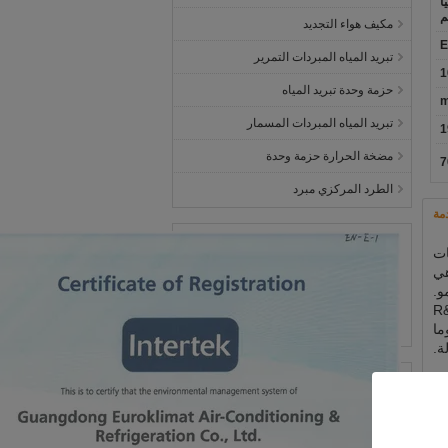
ا
م
مكيف هواء التجديد
تبريد المياه المبردات التمرير
حزمة وحدة تبريد المياه
تبريد المياه المبردات المسمار
1
مضخة الحرارة حزمة وحدة
الطرد المركزي مبرد
مة
كات
هي
و.
مادية واعتماد موفرة للطاقة في العملية برمتها من المنتج R&D
ما
ة.
G