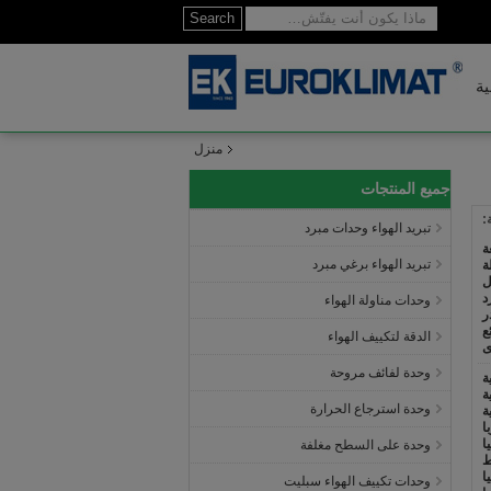
Search
ية
منزل
جميع المنتجات
:
تبريد الهواء وحدات مبرد
ة
تبريد الهواء برغي مبرد
ة
ل
د
وحدات مناولة الهواء
ر
ئع
الدقة لتكييف الهواء
ى
وحدة لفائف مروحة
ة
ة
وحدة استرجاع الحرارة
ة
ا
ا
وحدة على السطح مغلفة
ط
ا
وحدات تكييف الهواء سبليت