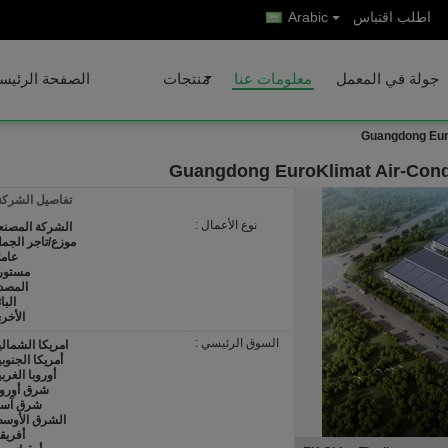
اطلب اقتباس
Arabic
جولة في المعمل
معلومات عنا
منتجات
الصفحة الرئيس
Guangdong Euro
Guangdong EuroKlimat Air-Condit
تفاصيل الشركة
نوع الأعمال :
الشركة المصنع
موزع/تاجر الجمل
عام
مستور
المصد
البا
الأخر
السوق الرئيسي :
امريكا الشمالي
أمريكا الجنوبي
أوروبا الغربي
شرق أوروب
شرق آسي
الشرق الأوس
أفريقي