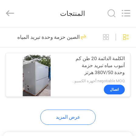
EuroKlimat
Air-
Conditioning
المنتجات
&
Refrigeration
Co.,
Ltd.
All
الصفحة
40
Rights
الصين حزمة وحدة تبريد المياه
Reserved.
الرئيسية
تبريد الهواء وحدات
مبرد
الكلمة الدائمة 20 طن كم
منتجات
أنبوب مياه تبريد حزمة
وحدة 380V/50 هرتز
معلومات
اكوب-ب
negotiable MOQ:أجهزة الكمبيوتر 1
عنا
اتصال
35
جولة
تبريد الهواء برغي مبرد
عرض المزيد
في
المعمل